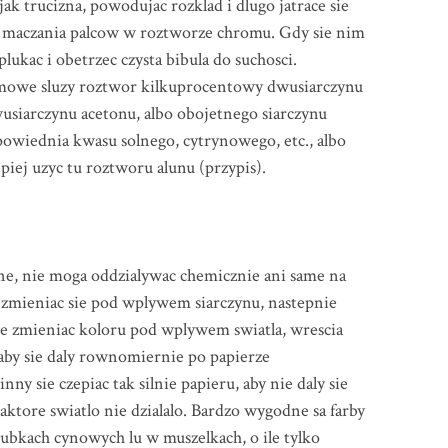
ak trucizna, powodujac rozklad i dlugo jatrace sie
ac maczania palcow w roztworze chromu. Gdy sie nim
lukac i obetrzec czysta bibula do suchosci.
gumowe sluzy roztwor kilkuprocentowy dwusiarczynu
usiarczynu acetonu, albo obojetnego siarczynu
wiednia kwasu solnego, cytrynowego, etc., albo
iej uzyc tu roztworu alunu (przypis).
, nie moga oddzialywac chemicznie ani same na
i zmieniac sie pod wplywem siarczynu, nastepnie
nie zmieniac koloru pod wplywem swiatla, wrescia
by sie daly rownomiernie po papierze
y sie czepiac tak silnie papieru, aby nie daly sie
ktore swiatlo nie dzialalo. Bardzo wygodne sa farby
ubkach cynowych lu w muszelkach, o ile tylko