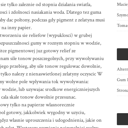
sie tylko zaleznie od stopnia dzialania swiatla,
Macie
osci i zdolnosci nasiakania woda. Dlatego tez guma
Szymo
by dac poltony, podczas gdy pigment z zelatyna musi
Tomas
na inny papier.
worzeniu sie reliefow (wypuklosci) w grubej
rozpuszczalnosci gumy w roznym stopniu w wodzie,
itce pigmentowej juz gotowy relief ze
 nam sile tonow poszczegolnych, przy wywolywaniu
jego przebieg, aby sile tonow regulowac dowolnie,
Alter
 tylko nalezy z nienaswietlonej zelatyny oczyscic W
Gum B
y wolne pole wplywania tok wywolywania:
w wodzie, lub uzywajac srodkow energiczniejszych
Stron
y cala skale tonow dowolnie przesunac.
mowy tylko na papierze wlasnorecznie
ol gotowy, jakkolwiek wygodny w uzyciu,
 gdyz wlasnie uproszczenia i udogodnienia, jakie on
rych zalet. Wystarczy wymienic najzupelniej wolny