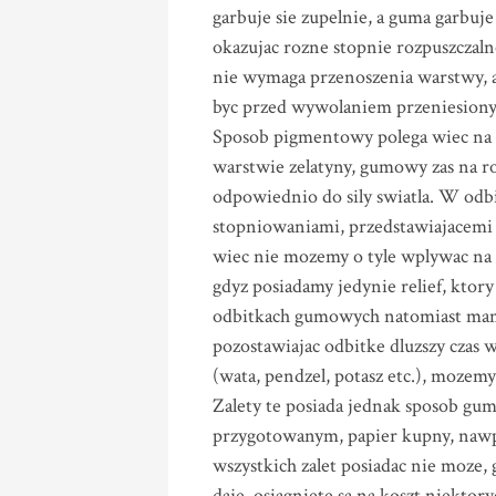
garbuje sie zupelnie, a guma garbuje 
okazujac rozne stopnie rozpuszczaln
nie wymaga przenoszenia warstwy, a
byc przed wywolaniem przeniesiony 
Sposob pigmentowy polega wiec na t
warstwie zelatyny, gumowy zas na 
odpowiednio do sily swiatla. W odb
stopniowaniami, przedstawiajacemi
wiec nie mozemy o tyle wplywac na 
gdyz posiadamy jedynie relief, ktory
odbitkach gumowych natomiast mam
pozostawiajac odbitke dluzszy czas 
(wata, pendzel, potasz etc.), mozem
Zalety te posiada jednak sposob gu
przygotowanym, papier kupny, nawp
wszystkich zalet posiadac nie moze,
daje, osiagniete sa na koszt niekto