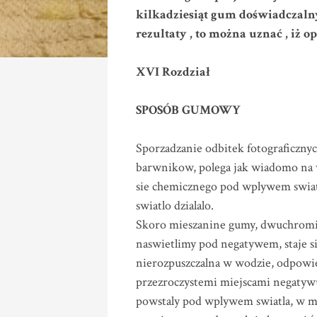
kilkadziesiąt gum doświadczaln
rezultaty , to można uznać , iż op
XVI Rozdział
SPOSÓB GUMOWY
Sporzadzanie odbitek fotograficzny
barwnikow, polega jak wiadomo na 
sie chemicznego pod wplywem swiat
swiatlo dzialalo.
Skoro mieszanine gumy, dwuchromia
naswietlimy pod negatywem, staje 
nierozpuszczalna w wodzie, odpowied
przezroczystemi miejscami negatyw
powstaly pod wplywem swiatla, w mn