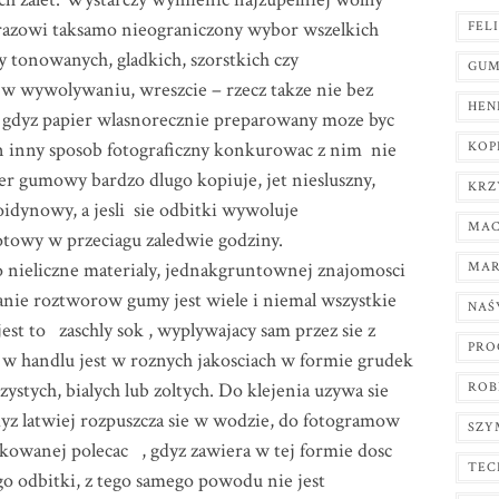
razowi taksamo nieograniczony wybor wszelkich
FEL
y tonowanych, gladkich, szorstkich czy
GUM
w wywolywaniu, wreszcie – rzecz takze nie bez
HEN
, gdyz papier wlasnorecznie preparowany moze byc
n inny sposob fotograficzny konkurowac z nim nie
KOP
pier gumowy bardzo dlugo kopiuje, jet niesluszny,
KRZ
oidynowy, a jesli sie odbitki wywoluje
MAC
towy w przeciagu zaledwie godziny.
o nieliczne materialy, jednakgruntownej znajomosci
MAR
nie roztworow gumy jest wiele i niemal wszystkie
NAŚ
est to zaschly sok , wyplywajacy sam przez sie z
PRO
 w handlu jest w roznych jakosciach w formie grudek
zystych, bialych lub zoltych. Do klejenia uzywa sie
ROB
z latwiej rozpuszcza sie w wodzie, do fotogramow
SZY
owanej polecac , gdyz zawiera w tej formie dosc
TEC
ego odbitki, z tego samego powodu nie jest