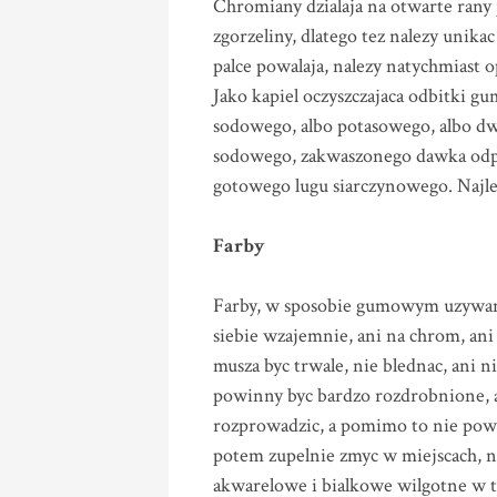
Chromiany dzialaja na otwarte rany j
zgorzeliny, dlatego tez nalezy unik
palce powalaja, nalezy natychmiast op
Jako kapiel oczyszczajaca odbitki 
sodowego, albo potasowego, albo dw
sodowego, zakwaszonego dawka odpo
gotowego lugu siarczynowego. Najlep
Farby
Farby, w sposobie gumowym uzywane
siebie wzajemnie, ani na chrom, an
musza byc trwale, nie blednac, ani 
powinny byc bardzo rozdrobnione, a
rozprowadzic, a pomimo to nie powinn
potem zupelnie zmyc w miejscach, na
akwarelowe i bialkowe wilgotne w t