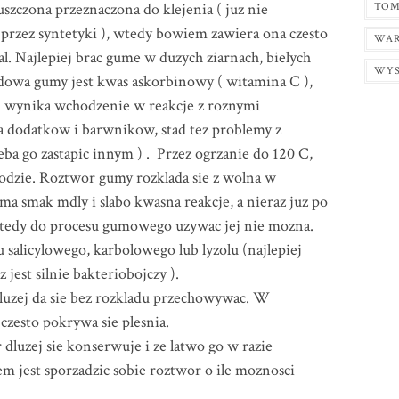
czona przeznaczona do klejenia ( juz nie
TOM
przez syntetyki ), wtedy bowiem zawiera ona czesto
WAR
al. Najlepiej brac gume w duzych ziarnach, bielych
WY
adowa gumy jest kwas askorbinowy ( witamina C ),
d wynika wchodzenie w reakcje z roznymi
 dodatkow i barwnikow, stad tez problemy z
a go zastapic innym ) . Przez ogrzanie do 120 C,
wodzie. Roztwor gumy rozklada sie z wolna w
ma smak mdly i slabo kwasna reakcje, a nieraz juz po
 wtedy do procesu gumowego uzywac jej nie mozna.
salicylowego, karbolowego lub lyzolu (najlepiej
jest silnie bakteriobojczy ).
dluzej da sie bez rozkladu przechowywac. W
zesto pokrywa sie plesnia.
 dluzej sie konserwuje i ze latwo go w razie
m jest sporzadzic sobie roztwor o ile moznosci