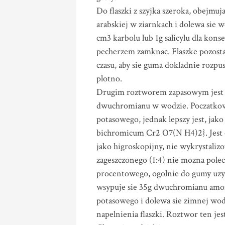
Do flaszki z szyjka szeroka, obejmuj
arabskiej w ziarnkach i dolewa sie w
cm3 karbolu lub 1g salicylu dla konse
pecherzem zamknac. Flaszke pozostaw
czasu, aby sie guma dokladnie rozpu
plotno.
Drugim roztworem zapasowym jest c
dwuchromianu w wodzie. Poczatko
potasowego, jednak lepszy jest, j
bichromicum Cr2 O7(N H4)2}. Jest on
jako higroskopijny, nie wykrystali
zageszczonego (1:4) nie mozna poleca
procentowego, ogolnie do gumy uzyw
wsypuje sie 35g dwuchromianu amon
potasowego i dolewa sie zimnej wod
napelnienia flaszki. Roztwor ten je