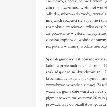
czesciowo, a pod zupelnie krytemi
cala rozpuszczalnosc w zimnej wodz
odbitka, wlozona do wody, „wywola 
miejscach rozpusci sie zupelnie i s
rozmoknie czesciowo i tylko czesc b
zas pozostanie w calosci na papier
zupelna kopie w dowolnie obranym 
juz potem w zimnej wodzie nierozpu
Sposob gumowy jest powinowaty z 
koloidu przez nadtlenek chromu (C
rozkladajacego sie dwuchromianu. Z
krochmal, dekstryne, pektyne i inne
wywolywac w wodzie zimnej. Zasadni
warstwy: guma daje warstwe nadzwyc
pigmentowym ma warstwe 20 razy gr
prowadzilyby do rezultatow, gdyz 