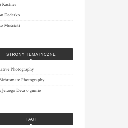
j Kastner
n Dederko
z Mościcki
STRONY TEMATYCZNE
native Photography
ichromate Photography
a Jerzego Deca o gumie
TAGI