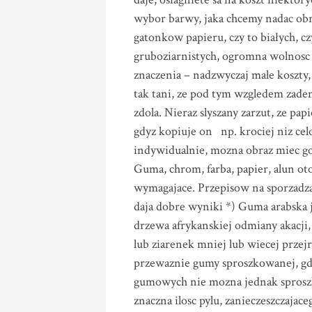
wybor barwy, jaka chcemy nadac ob
gatonkow papieru, czy to białych, cz
gruboziarnistych, ogromna wolnosc 
znaczenia – nadzwyczaj male koszty
tak tani, ze pod tym wzgledem zade
zdola. Nieraz slyszany zarzut, ze pa
gdyz kopiuje on np. krociej niz cel
indywidualnie, mozna obraz miec go
Guma, chrom, farba, papier, alun ot
wymagajace. Przepisow na sporzadza
daja dobre wyniki *) Guma arabska j
drzewa afrykanskiej odmiany akacji,
lub ziarenek mniej lub wiecej przejr
przewaznie gumy sproszkowanej, gdy
gumowych nie mozna jednak sproszk
znaczna ilosc pylu, zanieczeszczajac