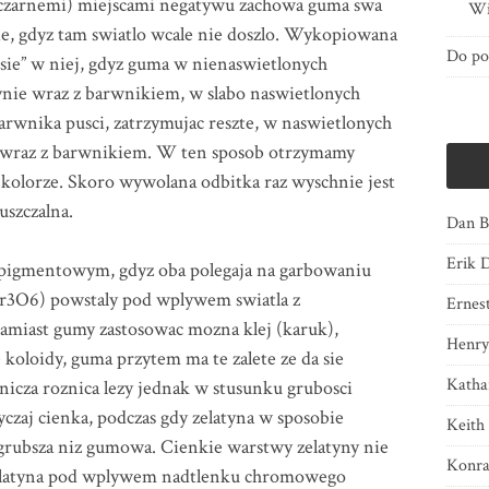
 (czarnemi) miejscami negatywu zachowa guma swa
Wi
ie, gdyz tam swiatlo wcale nie doszlo. Wykopiowana
Do po
sie” w niej, gdyz guma w nienaswietlonych
plynie wraz z barwnikiem, w slabo naswietlonych
arwnika pusci, zatrzymujac reszte, w naswietlonych
ze wraz z barwnikiem. W ten sposob otrzymamy
kolorze. Skoro wywolana odbitka raz wyschnie jest
szczalna.
Dan B
Erik 
pigmentowym, gdyz oba polegaja na garbowaniu
r3O6) powstaly pod wplywem swiatla z
Ernes
amiast gumy zastosowac mozna klej (karuk),
Henry
 koloidy, guma przytem ma te zalete ze da sie
Katha
cza roznica lezy jednak w stusunku grubosci
zaj cienka, podczas gdy zelatyna w sposobie
Keith
ubsza niz gumowa. Cienkie warstwy zelatyny nie
Konra
zelatyna pod wplywem nadtlenku chromowego