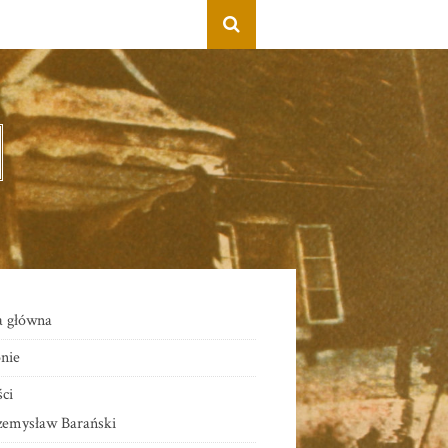
a główna
nie
ci
zemysław Barański