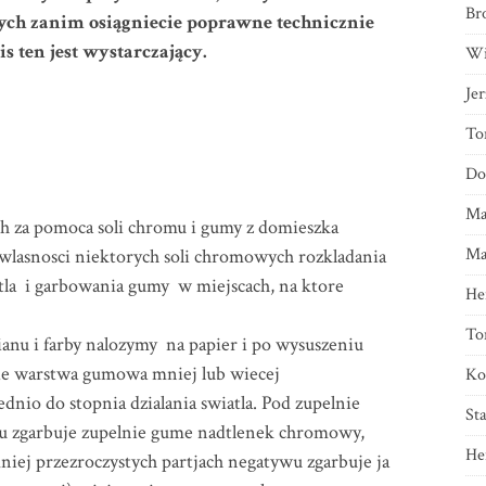
Br
ych zanim osiągniecie poprawne technicznie
is ten jest wystarczający.
Wi
Je
To
Do
Ma
ch za pomoca soli chromu i gumy z domieszka
Ma
wlasnosci niektorych soli chromowych rozkladania
la i garbowania gumy w miejscach, na ktore
He
To
nu i farby nalozymy na papier i po wysuszeniu
sie warstwa gumowa mniej lub wiecej
Ko
nio do stopnia dzialania swiatla. Pod zupelnie
St
u zgarbuje zupelnie gume nadtlenek chromowy,
He
iej przezroczystych partjach negatywu zgarbuje ja