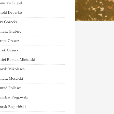
onisław Bugiel
told Dederko
rzy Górecki
masz Grabiec
rota Grausz
rek Grausz
ciej Roman Michalski
nryk Mikolasch
masz Mościcki
nrad Pollesch
anisław Pręgowski
nryk Rogoziński