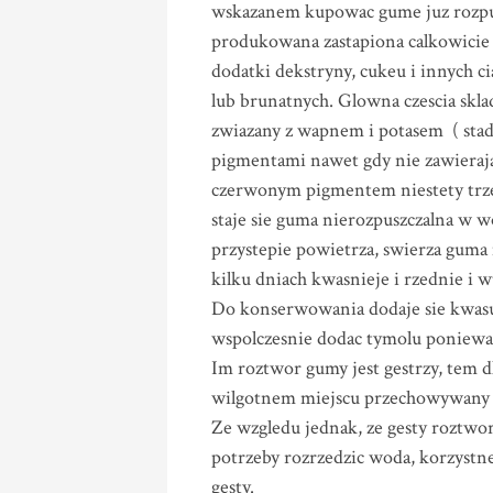
wskazanem kupowac gume juz rozpusz
produkowana zastapiona calkowicie 
dodatki dekstryny, cukeu i innych ci
lub brunatnych. Glowna czescia skl
zwiazany z wapnem i potasem ( sta
pigmentami nawet gdy nie zawieraja
czerwonym pigmentem niestety trzeb
staje sie guma nierozpuszczalna w 
przystepie powietrza, swierza guma 
kilku dniach kwasnieje i rzednie i
Do konserwowania dodaje sie kwasu 
wspolczesnie dodac tymolu poniewaz 
Im roztwor gumy jest gestrzy, tem 
wilgotnem miejscu przechowywany c
Ze wzgledu jednak, ze gesty roztwor
potrzeby rozrzedzic woda, korzystne
gesty.