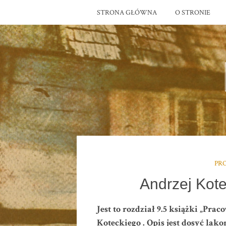
STRONA GŁÓWNA
O STRONIE
PR
Andrzej Kot
Jest to rozdział 9.5 książki „Pr
Koteckiego . Opis jest dosyć lak