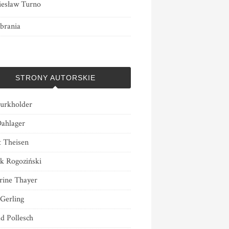
esław Turno
brania
STRONY AUTORSKIE
urkholder
Dahlager
t Theisen
k Rogoziński
rine Thayer
 Gerling
d Pollesch