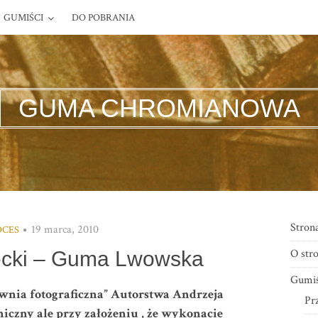
GUMIŚCI
DO POBRANIA
GUMA CHROMIANOWA
Stron
19 marca, 2010
OCES
O stro
ecki – Guma Lwowska
Gumiś
acownia fotograficzna” Autorstwa Andrzeja
Pr
oniczny ale przy założeniu , że wykonacie