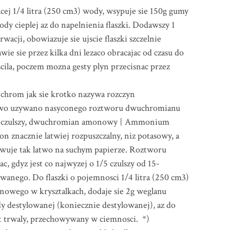
acej 1/4 litra (250 cm3) wody, wsypuje sie 150g gumy
ody cieplej az do napelnienia flaszki. Dodawszy 1
rwacji, obowiazuje sie ujscie flaszki szczelnie
ie sie przez kilka dni lezaco obracajac od czasu do
scila, poczem mozna gesty plyn przecisnac przez
hrom jak sie krotko nazywa rozczyn
wo uzywano nasyconego roztworu dwuchromianu
ako czulszy, dwuchromian amonowy { Ammonium
 znacznie latwiej rozpuszczalny, niz potasowy, a
zowuje tak latwo na suchym papierze. Roztworu
c, gdyz jest co najwyzej o 1/5 czulszy od 15-
anego. Do flaszki o pojemnosci 1/4 litra (250 cm3)
owego w krysztalkach, dodaje sie 2g weglanu
y destylowanej (koniecznie destylowanej), az do
st trwaly, przechowywany w ciemnosci. *)