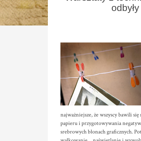
odbyły
najważniejsze, że wszyscy bawili się
papieru i przygotowywania negatywó
srebrowych błonach graficznych. Po
wałkowanie… naświetlanie i wywoł