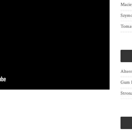
Macie
Szymo
Tomas
Alter
Gum B
Stron