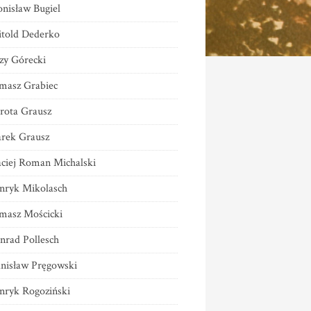
onisław Bugiel
told Dederko
rzy Górecki
masz Grabiec
rota Grausz
rek Grausz
ciej Roman Michalski
nryk Mikolasch
masz Mościcki
nrad Pollesch
anisław Pręgowski
nryk Rogoziński