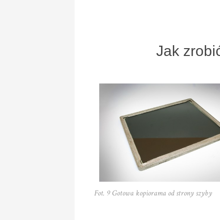
Jak zrobi
Fot. 9 Gotowa kopiorama od strony szyby