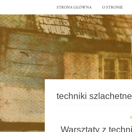
STRONA GŁÓWNA
O STRONIE
techniki szlachetne
Warsztaty z tech