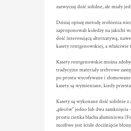
zazwyczaj dość solidne, ale miały jed
Dzisiaj opiszę metodę zrobienia niec
zaproponowali koledzy na jakichś wa
dość interesującą alternatywą, naw
kasety rentgenowskiej, a właściwie 
Kasety rentgenowskie można zdobyć 
tradycyjne materiały srebrowe zastęp
po prostu wycofywane i złomowane. Na
kasety są wymieniane, kiedy przesta
Kasety są wykonane dość solidnie z a
„pleców” jedno lub dwa zamknięcia – 
prostu cienka blacha aluminiowa (Fot
możliwe jest ścisłe dociśnięcie błony