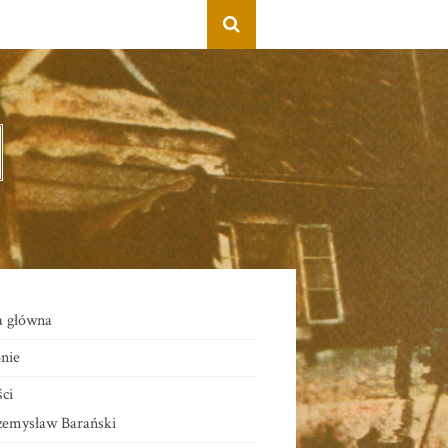
a główna
nie
ci
zemysław Barański