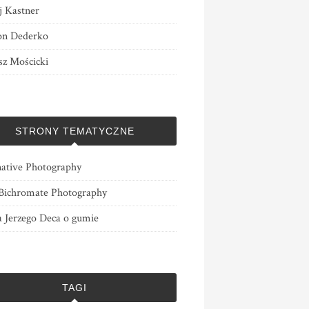
j Kastner
n Dederko
z Mościcki
STRONY TEMATYCZNE
native Photography
ichromate Photography
a Jerzego Deca o gumie
TAGI