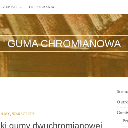
GUMIŚCI
DO POBRANIA
GUMA CHROMIANOWA
Stron
O stro
Gumiś
FILMY
,
WARSZTATY
Pr
niki gumy dwuchromianowej