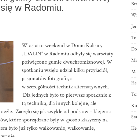
Br
 się w Radomiu.
Wi
Je
To
W ostatni weekend w Domu Kultury
Do
„IDALIN” w Radomiu odbyły się warsztaty
Ma
poświęcone gumie dwuchromianowej. W
spotkaniu wzięło udział kilku przyjaciół,
Ma
pasjonatów fotografii, a
He
w szczególności technik alternatywnych.
To
Dla jednych było to pierwsze spotkanie z
tą techniką, dla innych kolejne, ale
Ko
 nieźle. Zaczęło się jak zwykle od podstaw – klejenia
St
w, które sporządzane były w sposób klasyczny na
tem było już tylko wałkowanie, wałkowanie,
He
ywanie.