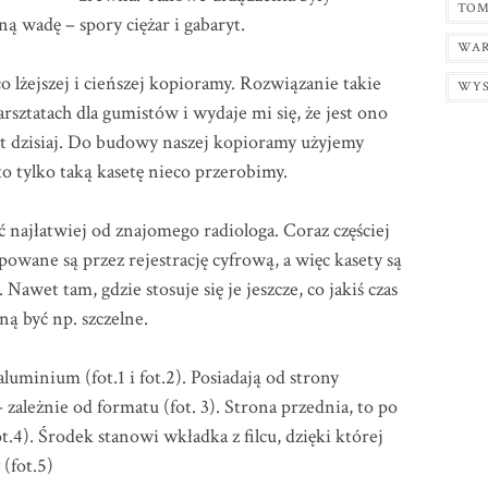
TOM
ną wadę – spory ciężar i gabaryt.
WAR
o lżejszej i cieńszej kopioramy. Rozwiązanie takie
WY
rsztatach dla gumistów i wydaje mi się, że jest ono
et dzisiaj. Do budowy naszej kopioramy użyjemy
to tylko taką kasetę nieco przerobimy.
najłatwiej od znajomego radiologa. Coraz częściej
owane są przez rejestrację cyfrową, a więc kasety są
wet tam, gdzie stosuje się je jeszcze, co jakiś czas
ną być np. szczelne.
luminium (fot.1 i fot.2). Posiadają od strony
zależnie od formatu (fot. 3). Strona przednia, to po
.4). Środek stanowi wkładka z filcu, dzięki której
 (fot.5)