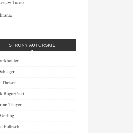
esław Turno
brania
STRONY AUTORSKIE
urkholder
Dahlager
t Theisen
k Rogoziński
rine Thayer
 Gerling
d Pollesch