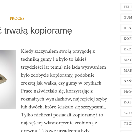
FEL
GUM
PROCES
ć trwałą kopioramę
HEN
KOP
KRZ
Kiedy zaczynałem swoją przygodę z
techniką gumy ( a było to jakieś
MAC
trzydzieści lat temu) nie lada wyzwaniem
MAR
było zdobycie kopioramy, podobnie
NAŚ
zresztą jak wałka, czy gumy w bryłkach.
Prace naświetlało się, korzystając z
PRO
rozmaitych wynalazków, najczęściej szyby
ROB
lub dwóch, które ściskało się szczypcami..
SZY
Tylko nieliczni posiadali kopioramę i to
najczęściej własnoręcznie zrobioną z
TEC
drewna. Takowe urządzenia były