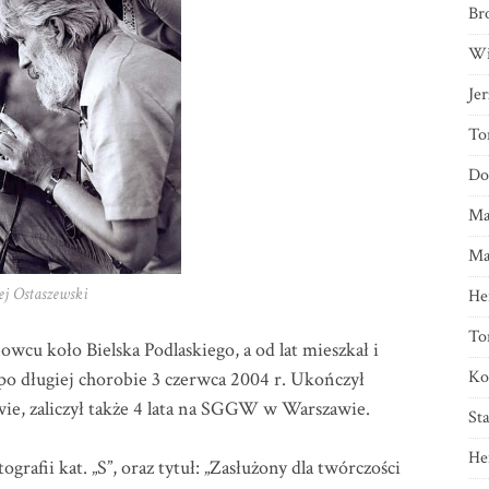
Br
Wi
Je
To
Do
Ma
Ma
ej Ostaszewski
He
To
owcu koło Bielska Podlaskiego, a od lat mieszkał i
Ko
po długiej chorobie 3 czerwca 2004 r. Ukończył
ie, zaliczył także 4 lata na SGGW w Warszawie.
St
He
grafii kat. „S”, oraz tytuł: „Zasłużony dla twórczości