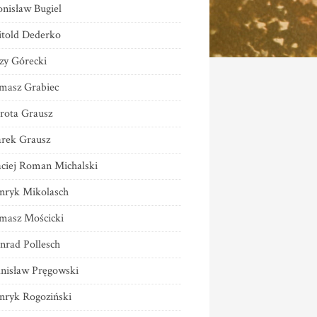
onisław Bugiel
told Dederko
rzy Górecki
masz Grabiec
rota Grausz
rek Grausz
ciej Roman Michalski
nryk Mikolasch
masz Mościcki
nrad Pollesch
anisław Pręgowski
nryk Rogoziński