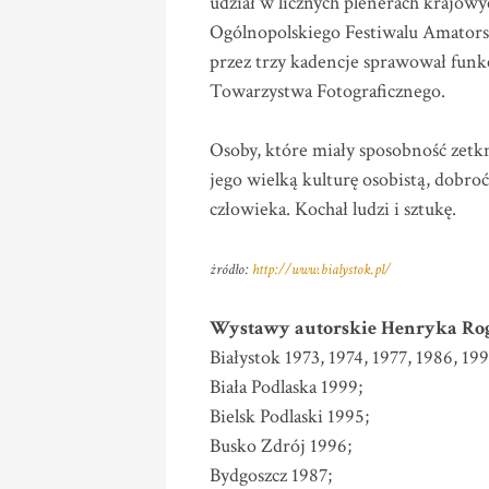
udział w licznych plenerach krajow
Ogólnopolskiego Festiwalu Amators
przez trzy kadencje sprawował funkc
Towarzystwa Fotograficznego.
Osoby, które miały sposobność zet
jego wielką kulturę osobistą, dobroć
człowieka. Kochał ludzi i sztukę.
żródło:
http://www.bialystok.pl/
Wystawy autorskie Henryka Rog
Białystok 1973, 1974, 1977, 1986, 199
Biała Podlaska 1999;
Bielsk Podlaski 1995;
Busko Zdrój 1996;
Bydgoszcz 1987;