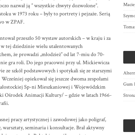
Macie
boczo nazwał ją ” wszystkie chwyty dozwolone”.
toku w 1973 roku – były to portrety i pejzaże. Serią
Szymo
two w ZPAF.
Tomas
ntował przeszło 50 wystaw autorskich – w kraju i za
ał w tej dziedzinie wielu utalentowanych
m, że prowadzi „młodzież” od lat 7-miu do 70-
nie gra roli. Do jego pracowni przy ul. Mickiewicza
e ze szkół podstawowych i spotykali się ze starszymi
Alter
 Wcześniej opiekował się jeszcze dwoma zespołami
Gum B
Białostockiej Sp-ni Mieszkaniowej i Wojewódzkim
 Ośrodek Animacji Kultury/ – gdzie w latach 1966-
Stron
afii.
snej pracy artystycznej i zawodowej jako poligraf,
 warsztaty, seminaria i konsultacje. Brał aktywny