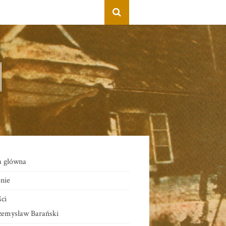
a główna
nie
ci
zemysław Barański