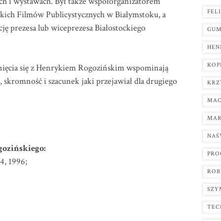
ych i wystawach. Był także współorganizatorem
FEL
kich Filmów Publicystycznych w Białymstoku, a
ję prezesa lub wiceprezesa Białostockiego
GUM
HEN
KOP
knięcia się z Henrykiem Rogozińskim wspominają
, skromność i szacunek jaki przejawiał dla drugiego
KRZ
MAC
MAR
NAŚ
ozińskiego:
PRO
4, 1996;
ROB
SZY
TEC