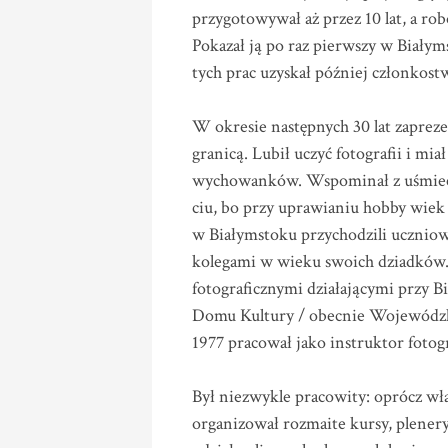
przygotowywał aż przez 10 lat, a ro
Pokazał ją po raz pierwszy w Białyms
tych prac uzyskał później członkos
W okresie następnych 30 lat zapreze
granicą. Lubił uczyć fotografii i mi
wychowanków. Wspominał z uśmieche
ciu, bo przy uprawianiu hobby wiek 
w Białymstoku przychodzili uczniowi
kolegami w wieku swoich dziadków.
fotograficznymi działającymi przy 
Domu Kultury / obecnie Wojewódzki
1977 pracował jako instruktor fotogr
Był niezwykle pracowity: oprócz wła
organizował rozmaite kursy, plenery,