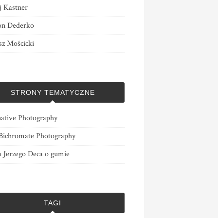
j Kastner
n Dederko
z Mościcki
STRONY TEMATYCZNE
native Photography
ichromate Photography
a Jerzego Deca o gumie
TAGI