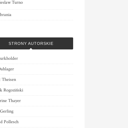
esław Turno
brania
STRONY AUTORSKIE
urkholder
Dahlager
t Theisen
k Rogoziński
rine Thayer
 Gerling
d Pollesch