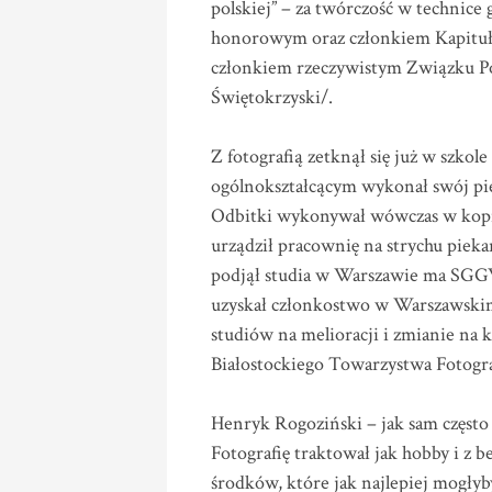
polskiej” – za twórczość w technice
honorowym oraz członkiem Kapituły
członkiem rzeczywistym Związku P
Świętokrzyski/.
Z fotografią zetknął się już w szko
ogólnokształcącym wykonał swój pi
Odbitki wykonywał wówczas w kopi
urządził pracownię na strychu pieka
podjął studia w Warszawie ma SGGW
uzyskał członkostwo w Warszawskim
studiów na melioracji i zmianie na 
Białostockiego Towarzystwa Fotogra
Henryk Rogoziński – jak sam częst
Fotografię traktował jak hobby i z 
środków, które jak najlepiej mogły