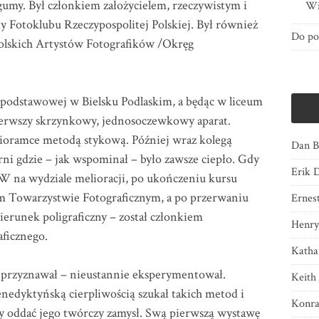
 gumy. Był członkiem założycielem, rzeczywistym i
Wi
 Fotoklubu Rzeczypospolitej Polskiej. Był również
Do po
olskich Artystów Fotografików /Okręg
le podstawowej w Bielsku Podlaskim, a będąc w liceum
erwszy skrzynkowy, jednosoczewkowy aparat.
oramce metodą stykową. Później wraz kolegą
Dan B
rni gdzie – jak wspominał – było zawsze ciepło. Gdy
Erik 
 na wydziale melioracji, po ukończeniu kursu
 Towarzystwie Fotograficznym, a po przerwaniu
Ernes
kierunek poligraficzny – został członkiem
Henry
ficznego.
Katha
o przyznawał – nieustannie eksperymentował.
Keith
benedyktyńską cierpliwością szukał takich metod i
Konra
by oddać jego twórczy zamysł. Swą pierwszą wystawę