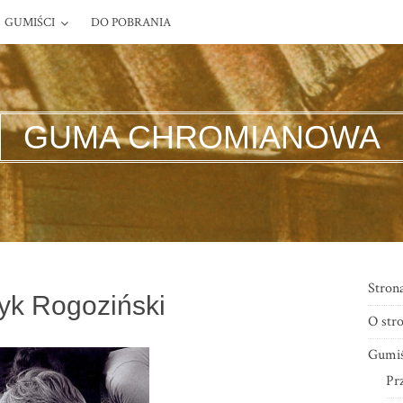
GUMIŚCI
DO POBRANIA
GUMA CHROMIANOWA
Stron
yk Rogoziński
O stro
Gumiś
Pr