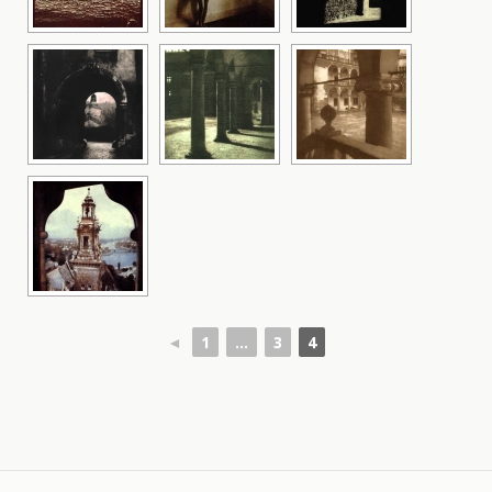
◄
1
...
3
4