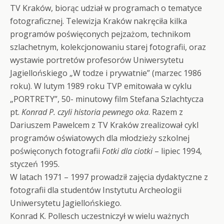
TV Kraków, biorąc udział w programach o tematyce
fotograficznej. Telewizja Kraków nakręciła kilka
programów poświęconych pejzażom, technikom
szlachetnym, kolekcjonowaniu starej fotografii, oraz
wystawie portretów profesorów Uniwersytetu
Jagiellońskiego „W todze i prywatnie” (marzec 1986
roku). W lutym 1989 roku TVP emitowała w cyklu
„PORTRETY”, 50- minutowy film Stefana Szlachtycza
pt.
Konrad P. czyli historia pewnego oka
. Razem z
Dariuszem Pawelcem z TV Kraków zrealizował cykl
programów oświatowych dla młodzieży szkolnej
poświęconych fotografii
Fotki dla ciotki
– lipiec 1994,
styczeń 1995.
W latach 1971 – 1997 prowadził zajęcia dydaktyczne z
fotografii dla studentów Instytutu Archeologii
Uniwersytetu Jagiellońskiego.
Konrad K. Pollesch uczestniczył w wielu ważnych