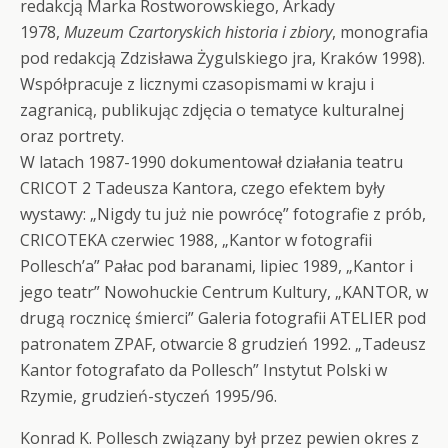
redakcją Marka Rostworowskiego, Arkady
1978,
Muzeum Czartoryskich historia i zbiory
, monografia
pod redakcją Zdzisława Żygulskiego jra, Kraków 1998).
Współpracuje z licznymi czasopismami w kraju i
zagranicą, publikując zdjęcia o tematyce kulturalnej
oraz portrety.
W latach 1987-1990 dokumentował działania teatru
CRICOT 2 Tadeusza Kantora, czego efektem były
wystawy: „Nigdy tu już nie powrócę” fotografie z prób,
CRICOTEKA czerwiec 1988, „Kantor w fotografii
Pollesch’a” Pałac pod baranami, lipiec 1989, „Kantor i
jego teatr” Nowohuckie Centrum Kultury, „KANTOR, w
drugą rocznicę śmierci” Galeria fotografii ATELIER pod
patronatem ZPAF, otwarcie 8 grudzień 1992. „Tadeusz
Kantor fotografato da Pollesch” Instytut Polski w
Rzymie, grudzień-styczeń 1995/96.
Konrad K. Pollesch związany był przez pewien okres z