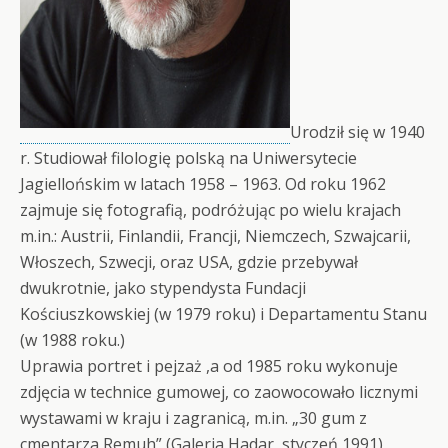
U
rodził się w 1940
r. Studiował filologię polską na Uniwersytecie
Jagiellońskim w latach 1958 – 1963. Od roku 1962
zajmuje się fotografią, podróżując po wielu krajach
m.in.: Austrii, Finlandii, Francji, Niemczech, Szwajcarii,
Włoszech, Szwecji, oraz USA, gdzie przebywał
dwukrotnie, jako stypendysta Fundacji
Kościuszkowskiej (w 1979 roku) i Departamentu Stanu
(w 1988 roku.)
Uprawia portret i pejzaż ,a od 1985 roku wykonuje
zdjęcia w technice gumowej, co zaowocowało licznymi
wystawami w kraju i zagranicą, m.in. „30 gum z
cmentarza Remuh” (Galeria Hadar, styczeń 1991),